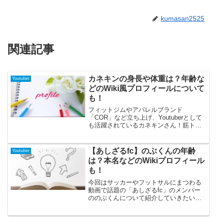
kumasan2525
関連記事
カネキンの身長や体重は？年齢な
Youtuber
どのWiki風プロフィールについて
も！
フィットジムやアパレルブランド
「COR」など立ち上げ、Youtuberとして
も活躍されているカネキンさん！筋トレ
内容だけでなく食事などの題材も取り上
げるなど、注目されておりチャンネル登
録者数も40万9000人を超えるなど人気を
【あしざるfc】のぶくんの年齢
Youtuber
得ています。そんなカネキンさんについ
は？本名などのWikiプロフィール
て身長や体重などのプロフィールをまと
も！
めていますので、ぜひチェックしてみて
下さいね！
今回はサッカーやフットサルにまつわる
動画で話題の「あしざるfc」のメンバー
ののぶくんについて紹介していきたいと
思います。元々広島のチームに所属して
いたのぶくんですが、フットサルの楽し