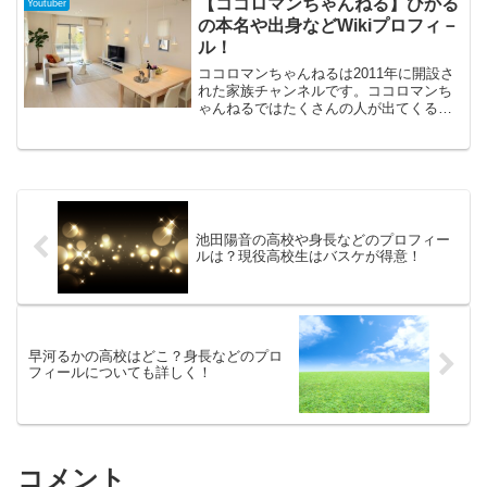
【ココロマンちゃんねる】ひかる
Youtuber
ンネルも大人気で、登録者数も17万人を
の本名や出身などWikiプロフィ－
超える大人気です。そんなみつともチャ
ル！
ンネルのともえさんに焦点をあててプロ
フィールをまとめてみました
ココロマンちゃんねるは2011年に開設さ
れた家族チャンネルです。ココロマンち
ゃんねるではたくさんの人が出てくるの
でわかりにくいかもしれませんが、ひか
るさんはチャンネル開設者であり管理
人。そして面白いお母さんとして動画に
でられています。今回はその面白いひか
るさんの詳細を深堀ってみました。
池田陽音の高校や身長などのプロフィー
ルは？現役高校生はバスケが得意！
早河るかの高校はどこ？身長などのプロ
フィールについても詳しく！
コメント