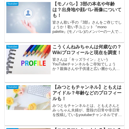
さを広めるためにYoutubeでの活動も始
【モノパレ】3部の本名や年齢
Youtuber
め、あしざるfcの結成にもとても関わっ
は？出身地や顔バレ画像について
ていたことでも有名です。音楽活動など
も！
もしていて、さまざまな方面でも注目さ
れているのぶくんについて、いろいろ調
皆さん歌い手の『3部』さんをご存じでし
べてみましたので、気になる方はぜひ最
ょうか！歌い手ユニット『mono
後まで読んでいってくださいね！
palette』(モノパレ)のメンバーの一人で公
式チャンネル登録者数は10万人を突破し
ています！今回はそんな3部さんについ
て、年齢や出身地、本名などを調査して
こうくんねみちゃんは何歳なの？
Youtuber
みました！３部さんの顔出し画像につい
Wikiプロフィールと現在を調査！
てもご用意しておりますので最後までご
らんください！
皆さんは「キッズライン」という
YouTubeチャンネルをご存知でしょう
か？親御さんや子供達と広い層から人気
のオモチャレビューやアニメ、キッズマ
ナーなどキッズ向けチャンネルなのです
が、その中でも主役であるこうくんとね
【みつともチャンネル】ともえは
みちゃんのプロフィールについて迫って
Youtuber
みました！
アイドル？年齢などのプロフィー
ルも！
みつともチャンネルとは、ともえさんと
みっちゃん夫婦が、普段の日常や非日常
を投稿しているyoutubeチャンネルです。
なんと元アイドルと元ヲタク夫婦との話
や、27歳の年の差夫婦という、とても話
題が豊富な夫婦のようです。youtubeチャ