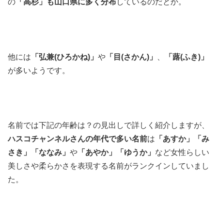
の
「高杉」も山口県に多く分布
しているのだとか。
他には
「弘兼(ひろかね)」
や
「目(さかん)」
、
「蕗(ふき)」
が多いようです。
名前では下記の年齢は？の見出しで詳しく紹介しますが、
ハスコチャンネルさんの年代で多い名前
は
「あすか」「み
さき」「ななみ」
や
「あやか」「ゆうか」
など女性らしい
美しさや柔らかさを表現する名前がランクインしていまし
た。