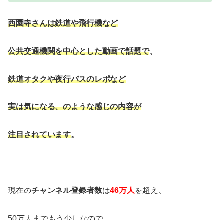
西園寺さんは鉄道や飛行機など
公共交通機関を中心とした動画で話題で
、
鉄道オタクや夜行バスのレポなど
実は気になる、のような感じの内容が
注目されています
。
現在の
チャンネル登録者数
は
46万人
を超え、
50万人までもう少しなので