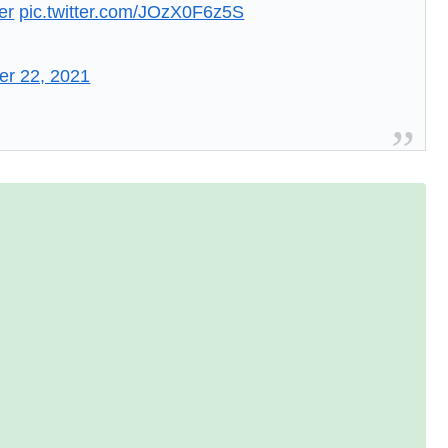
er
pic.twitter.com/JOzX0F6z5S
r 22, 2021