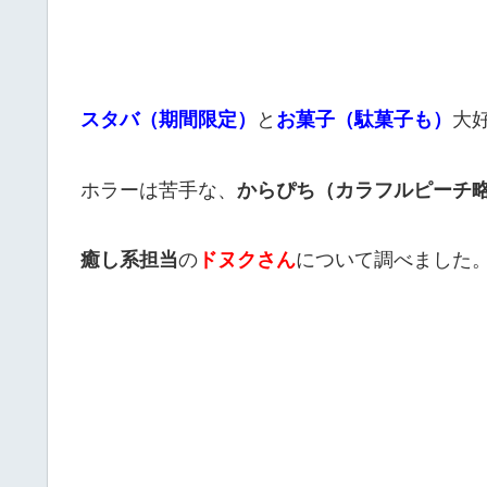
スタバ（期間限定）
と
お菓子（駄菓子も）
大
ホラーは苦手な、
からぴち（カラフルピーチ
癒し系担当
の
ドヌクさん
について調べました