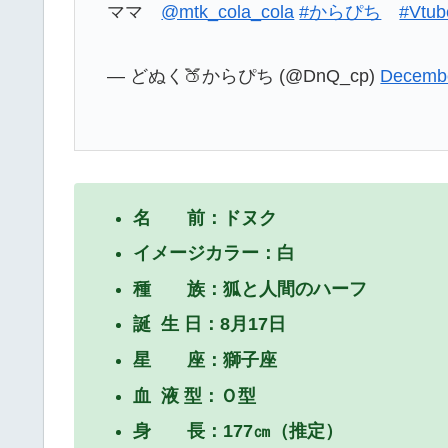
ママ
@mtk_cola_cola
#からぴち
#Vtub
— どぬく🍑からぴち (@DnQ_cp)
Decembe
名 前：ドヌク
イメージカラー：白
種 族：狐と人間のハーフ
誕 生 日：8月17日
星 座：獅子座
血 液 型：Ｏ型
身 長：177㎝（推定）