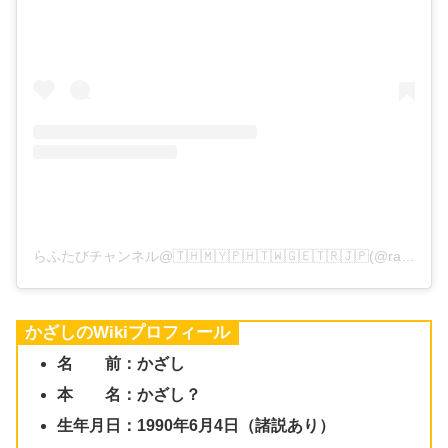
らふたびチャンネル@🇹🇭🇲🇾🇵🇭🇹🇼🇬🇪🇹🇷🇯🇵(@rafutabi)がシェアした投稿
かざしのWikiプロフィール
名 前：かざし
本 名：かざし？
生年月日：1990年6月4日（諸説あり）