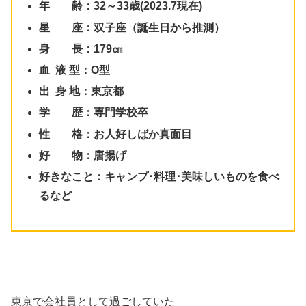
年 齢：32～33歳(2023.7現在)
星 座：双子座（誕生日から推測）
身 長：179㎝
血 液 型：O型
出 身 地：東京都
学 歴：専門学校卒
性 格：お人好しばか真面目
好 物：唐揚げ
好きなこと：キャンプ･料理･美味しいものを食べ
るなど
東京で会社員として過ごしていた