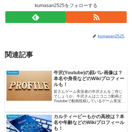
kumasan2525をフォローする
kumasan2525
関連記事
牛沢(Youtube)の顔バレ画像は？
Youtuber
本名や身長などのWikiプロフィー
ルも！
皆さんゲーム実況者の牛沢さんをご存じ
でしょうか。牛沢さんはニコニコ動画と
Youtubeで動画投稿しているゲーム実況者
です。実況動画の初期時代から人気を博
しており、現在のチャンネル登録者数は
134万人を超すほどなんです。今回はそん
カルティービーもかの高校は？本
Youtuber
な牛沢さんについて、顔バレ画像やプロ
名や年齢などのWikiプロフィール
フィールなどを調査してみました。この
も！
記事を読めば牛沢さんがどのような人物