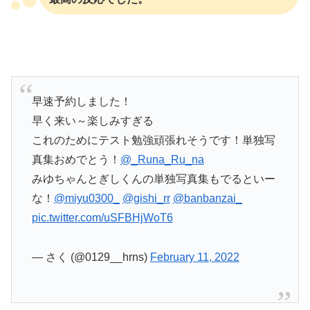
早速予約しました！
早く来い～楽しみすぎる
これのためにテスト勉強頑張れそうです！単独写
真集おめでとう！
@_Runa_Ru_na
みゆちゃんとぎしくんの単独写真集もでるといー
な！
@miyu0300_
@gishi_rr
@banbanzai_
pic.twitter.com/uSFBHjWoT6
— さく (@0129__hrns)
February 11, 2022