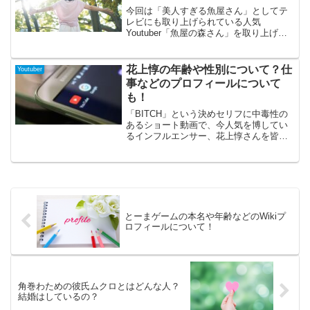
今回は「美人すぎる魚屋さん」としてテ
レビにも取り上げられている人気
Youtuber「魚屋の森さん」を取り上げて
みました。「魚屋の森さん」は、Youtube
を開設してわずか1年で12万人を超す登録
者数をほこり、クリエイターを多く扱う
花上惇の年齢や性別について？仕
Youtuber
Kiiiか...
事などのプロフィールについて
も！
「BITCH」という決めセリフに中毒性の
あるショート動画で、今人気を博してい
るインフルエンサー、花上惇さんを皆さ
んはご存知ですか？コロナ禍をきっかけ
にTikTokを始めたところ、そのポジティ
ブな発信が大バズり！！それだけでなく
笑えてしまうツボもしっかり押さえてい
ます(笑)今回はそんな花上惇さんの素顔に
迫っていきたいと思うので、是非最後ま
でご覧ください！
とーまゲームの本名や年齢などのWikiプ
ロフィールについて！
角巻わための彼氏ムクロとはどんな人？
結婚はしているの？