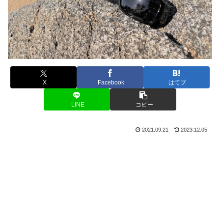
X
Facebook
はてブ
LINE
コピー
2021.09.21
2023.12.05