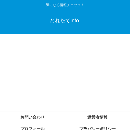
気になる情報チェック！
とれたてinfo.
お問い合わせ
運営者情報
プロフィール
プラバシーポリシー