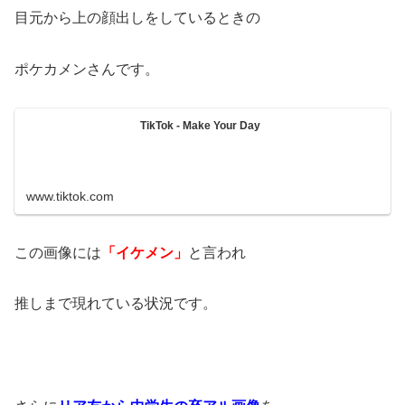
目元から上の顔出しをしているときの
ポケカメンさんです。
TikTok - Make Your Day
www.tiktok.com
この画像には
「イケメン」
と言われ
推しまで現れている状況です。