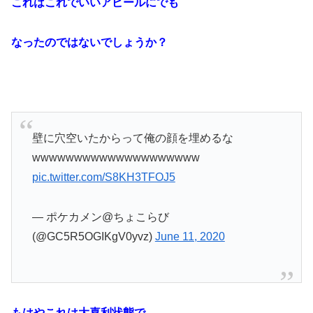
これはこれでいいアピールにでも
なったのではないでしょうか？
壁に穴空いたからって俺の顔を埋めるな
wwwwwwwwwwwwwwwwwwww
pic.twitter.com/S8KH3TFOJ5
— ポケカメン@ちょこらび
(@GC5R5OGIKgV0yvz)
June 11, 2020
もはやこれは大喜利状態で