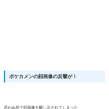
ポケカメンの顔画像の反響が！
思わぬ形で顔画像を醸し出されてしまった