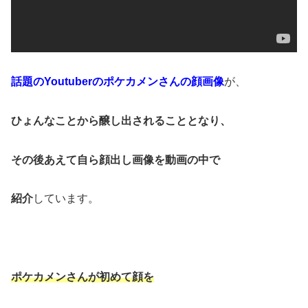
話題のYoutuberのポケカメンさんの顔画像
が、
ひょんなことから醸し出されることとなり、
その後あえて自ら顔出し画像を動画の中で
紹介
しています。
ポケカメンさんが初めて顔を