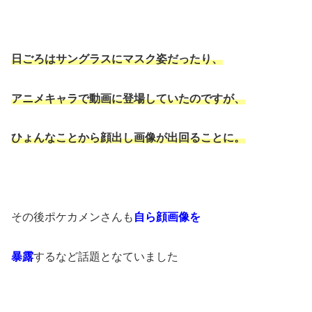
日ごろはサングラスに
マスク姿だったり、
アニメキャラで動画に
登場していたのですが、
ひょんなことから顔出し画像が
出回ることに。
その後ポケカメンさんも
自ら顔画像を
暴露
するなど話題となていました