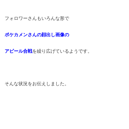
フォロワーさんもいろんな形で
ポケカメンさんの顔出し画像の
アピール合戦
を繰り広げているようです。
そんな状況をお伝えしました。