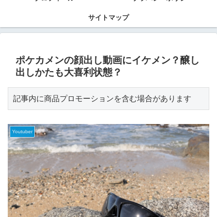
サイトマップ
ポケカメンの顔出し動画にイケメン？醸し
出しかたも大喜利状態？
記事内に商品プロモーションを含む場合があります
Youtuber