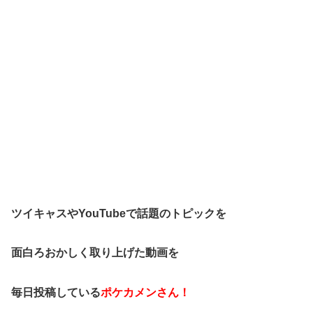
ツイキャスやYouTubeで話題のトピックを
面白ろおかしく取り上げた動画を
毎日投稿している
ポケカメンさん！