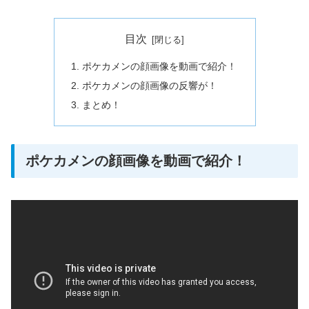
目次
ポケカメンの顔画像を動画で紹介！
ポケカメンの顔画像の反響が！
まとめ！
ポケカメンの顔画像を動画で紹介！