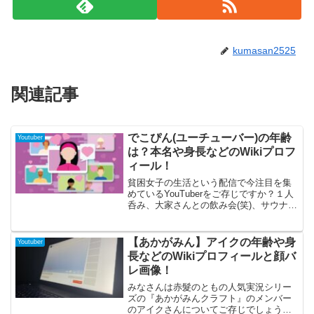
kumasan2525
関連記事
でこぴん(ユーチューバー)の年齢
Youtuber
は？本名や身長などのWikiプロフ
ィール！
貧困女子の生活という配信で今注目を集
めているYouTuberをご存じですか？１人
呑み、大家さんとの飲み会(笑)、サウナ、
食べ歩きなど様々な企画を実施している
でこぴんさん。今回は今まで色んな肩書
きを持つインフルエンサーでこぴんさん
【あかがみん】アイクの年齢や身
Youtuber
の素顔に迫ってみたいと思います！
長などのWikiプロフィールと顔バ
レ画像！
みなさんは赤髮のともの人気実況シリー
ズの『あかがみんクラフト』のメンバー
のアイクさんについてご存じでしょう