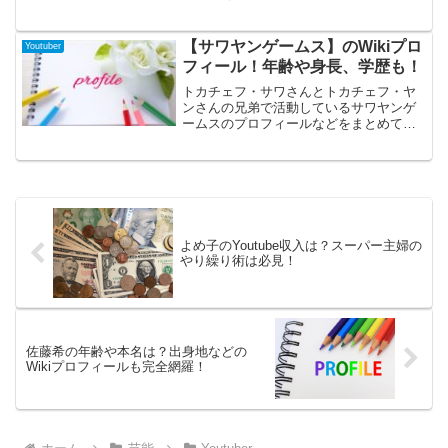
ス」さん。ありえないシチュエーション
だからこそ、ついつい夢中になってみて
しまいます。こんなに面白い企画を多く
【サワヤンゲームス】のWikiプロ
Youtuber
配信されている「キムテス」さんの本名
フィール！年齢や身長、学歴も！
や出身地などのプロフィールをまとめて
みました。
トカチェフ・サワさんとトカチェフ・ヤ
ンさんの兄弟で活動しているサワヤンゲ
ームスのプロフィールなどをまとめてみ
ました。ウクライナ出身ながら流ちょう
な日本語を話すうえ、高身長でイケメン
でとても人気があるYoutuber兄弟です。
それぞれのプロフィールや学歴をまとめ
ましたのでチェックしてみて下さい！
よめ子のYoutube収入は？スーパー主婦の
やり繰り術は必見！
佐藤希の年齢や本名は？出身地などの
Wikiプロフィールも完全網羅！