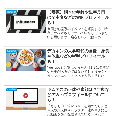
か。あかがみんメンバーの中でも最年少
で、メンバーからも周りからもいじられ
可愛がられているゲーム実況者です。今
【暗夜】桐木の年齢や生年月日
Youtuber
回はそんなあかがみんメンバーに愛され
は？本名などのWikiプロフィール
ているアイクさんの、プロフィールやプ
も！
ライベート写真について調べてみまし
た。この記事を読めばアイクさんがどの
今回は心霊系のイベントを運営する「暗
ような人物でどのような人柄なのかが理
夜」の桐木さんについて紹介していきた
解できると思います。それでは見ていき
いと思います。暗夜といえば数々の
ましょう。
Youtuberやタレントも利用する幽霊屋敷
や廃墟などでのイベントが話題を呼び、
心霊好きにはかなり有名になってきてい
デカキンの大学時代の画像！身長
Youtuber
ます。Youtuberの動画の中で紹介される
や体重などのWikiプロフィール
ことは多いですが、実は暗夜としての公
も！
式チャンネルや桐木さんも個人で動画を
上げるなどの活動も行っており、企画の
YouTubeをご覧になった方は1度は名前聞
動画などでは見られない場面などもちら
いた事があるのではないでしょうか？ヒ
ほら上げられているので心霊ファンの間
カキンさんのモノマネで人気を博したデ
でじわじわと話題となっています。そん
カキンさん！大食い企画やクレーンゲー
な桐木さんについていろいろと調べてみ
ム系動画、ダイエット企画など面白い動
ましたので、気になる方はぜひ最後まで
画をたくさん投稿しているデカキンさ
キムテスの正体や素顔は？年齢な
Youtuber
読んでいってくださいね！
ん、その登録者はなんと100万人です！そ
どのWikiプロフィールについて
んな超人気者のデカキンさんのプロフィ
も！
ールに今回は迫ってみました。是非、最
後までご覧いただけると嬉しいです♪
「もしも〇〇達がＳＮＳを始めたら」と
偉人や大人気キャラクター達をネタにし
た動画を多く配信されている「キムテ