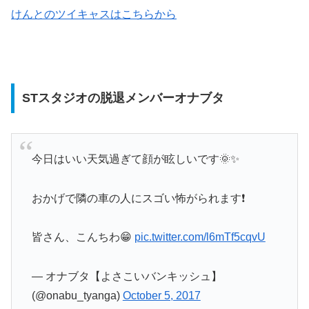
けんとのツイキャスはこちらから
STスタジオの脱退メンバーオナブタ
今日はいい天気過ぎて顔が眩しいです🌞✨
おかげで隣の車の人にスゴい怖がられます❗️
皆さん、こんちわ😁
pic.twitter.com/l6mTf5cqvU
— オナブタ【よさこいバンキッシュ】
(@onabu_tyanga)
October 5, 2017