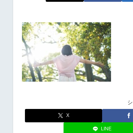
シ
X
LINE