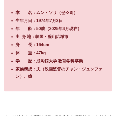
本 名：​ムン・ソリ（문소리）​
生年月日：​1974年7月2日​
年 齢：​50歳（2025年4月現在）​
出 身 地：​韓国・釜山広域市​
身 長：​164cm​
体 重：​47kg​
学 歴：​成均館大学 教育学科卒業​
家族構成：​夫（映画監督のチャン・ジュンファ
ン）、娘