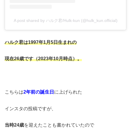
A post shared by ハルク君/Hulk-kun (@hulk_kun.official)
ハルク君は1997年1月5日生まれの
現在26歳です（2023年10月時点）。
こちらは
2年前の誕生日
に上げられた
インスタの投稿ですが、
当時24歳
を迎えたことも書かれていたので