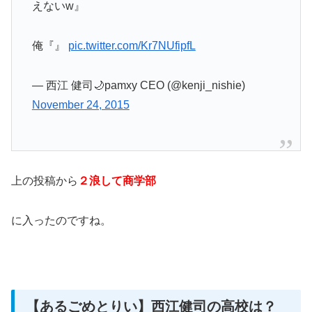
えないw』
俺『』
pic.twitter.com/Kr7NUfipfL
— 西江 健司🌙pamxy CEO (@kenji_nishie)
November 24, 2015
上の投稿から
２浪して商学部
に入ったのですね。
【あるごめとりい】西江健司の高校は？