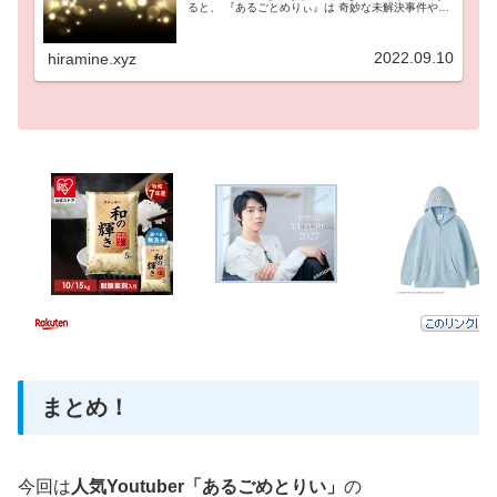
ると、 『あるごとめりぃ』は 奇妙な未解決事件やゾ
ッとするような怖い話、 サイコパス事件など常人離
れした人間の 非日常を味わえる動画を投稿している
チャンネルです！ 今回はその『あるごとめりぃ』で
2022.09.10
hiramine.xyz
コメンテーターとして登場する 闇病み子さんについ
て本名や生年月日などの プロフィールを記事にした
いと思います！ 闇病み子さんの出身校や経歴につい
ても 紹介していますので 最後までご覧ください！
まとめ！
今回は
人気Youtuber「あるごめとりい」
の