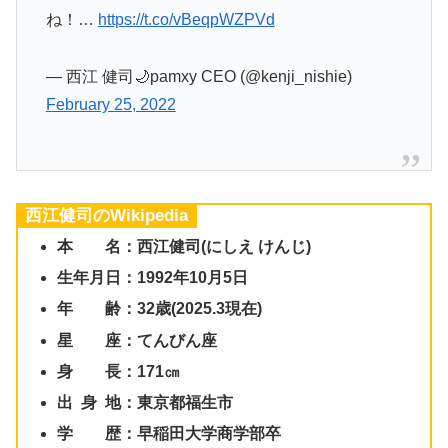
ね！…
https://t.co/vBeqpWZPVd
— 西江 健司🌙pamxy CEO (@kenji_nishie)
February 25, 2022
西江健司のWikipedia
本 名：西江健司(にしえ けんじ)
生年月日：1992年10月5日
年 齢：32歳(2025.3現在)
星 座：てんびん座
身 長：171㎝
出 身 地：東京都福生市
学 歴：早稲田大学商学部卒