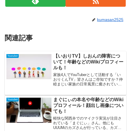
kumasan2525
関連記事
【いおりTV】しおんの障害につ
Youtuber
いて！年齢などのWikiプロフィー
ルも！
家族4人でYouTuberとして活動する「い
おりくんTV」皆さんはご存知ですか？仲
睦まじい家族の日常風景に癒されている
方も多数いるのではないでしょうか(^_^)
今回はそんな「いおりくんTV」から保育
園活動中の弟しおんくんのプロフィール
まぐにぃの本名や年齢などのWiki
Youtuber
に迫ってみたいと思いますので、最後ま
プロフィール！顔出し画像につい
でご覧ください！
ても！
軽快な関西弁でのマイクラ実況が注目さ
れている「まぐにぃ」さん。他にも
UUUMのカズさんが行っている、カズゲ