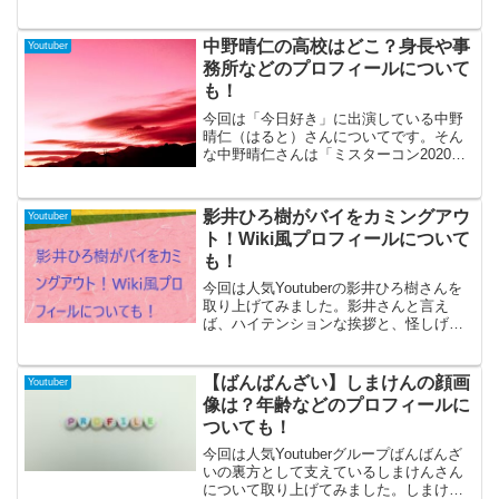
ームズやUUUMキャンプ部でも大活躍さ
れています。そんな「まぐにぃ」さんの
本名や年齢など、ひょうきんで素敵なイ
中野晴仁の高校はどこ？身長や事
Youtuber
ケおじの気になる情報をまとめてみまし
務所などのプロフィールについて
た♪
も！
今回は「今日好き」に出演している中野
晴仁（はると）さんについてです。そん
な中野晴仁さんは「ミスターコン2020」
のファイナリストでもあります。そこで
今回は、中野晴仁さんの高校や身長など
のプロフィールなどを、まとめてみまし
影井ひろ樹がバイをカミングアウ
Youtuber
た。中野晴仁の高校は...
ト！Wiki風プロフィールについて
も！
今回は人気Youtuberの影井ひろ樹さんを
取り上げてみました。影井さんと言え
ば、ハイテンションな挨拶と、怪しげな
雰囲気を持つYoutuberとして注目を集め
ています。そんな影井さんが、自身の
Youtubeチャンネルでカミングアウトした
【ばんばんざい】しまけんの顔画
Youtuber
こと...
像は？年齢などのプロフィールに
ついても！
今回は人気Youtuberグループばんばんざ
いの裏方として支えているしまけんさん
について取り上げてみました。しまけん