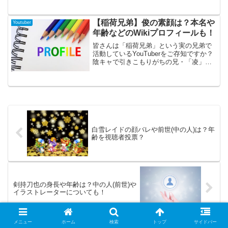
さんは裏方担当ですが、動画にも時折出
演されています。しかしながらその顔画
像については公開されていません。そこ
【稲荷兄弟】俊の素顔は？本名や
Youtuber
で今回はその気になる顔画像やプロフィ
年齢などのWikiプロフィールも！
ールについて迫ってみました。
皆さんは「稲荷兄弟」という実の兄弟で
活動しているYouTuberをご存知ですか？
陰キャで引きこもりがちの兄・「凌」さ
んと活発的で遊びたがりの弟・俊さん
と、何とも対照的な2人！しかし、息の合
った掛け合いと兄弟だからこそ成せる
(?)BL企画などで人気を博しています。今
回はそんな「稲荷兄弟」から弟の俊さん
のプロフィールに迫っていきたいと思い
ますので、是非最後までご覧ください！
白雪レイドの顔バレや前世(中の人)は？年
齢を視聴者投票？
剣持刀也の身長や年齢は？中の人(前世)や
イラストレーターについても！
メニュー
ホーム
検索
トップ
サイドバー