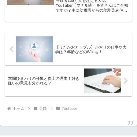
登録者105万人を超える人気
がどのような人物でどのような人柄なの
YouTuber「マナル隊」を皆さんはご存知
かが理解できますので最後までごらんく
ですか？主に幼稚園からの幼馴染み仲良
ださい！それでは見ていきましょう！
し組のたっかさん、だいさん、けーたさ
んで成っている、体を張った企画やコン
ト仕掛けの動画を配信しています。今回
はその中からけーたさんのプロフィール
に迫ってみたいと思います！
【うたかおカップル】かおりの仕事や大
学は？年齢などのWikiも！
本間ひまわりの謹慎と炎上の理由！好き
嫌いの意見も分かれる？
ホーム
芸能
Youtuber