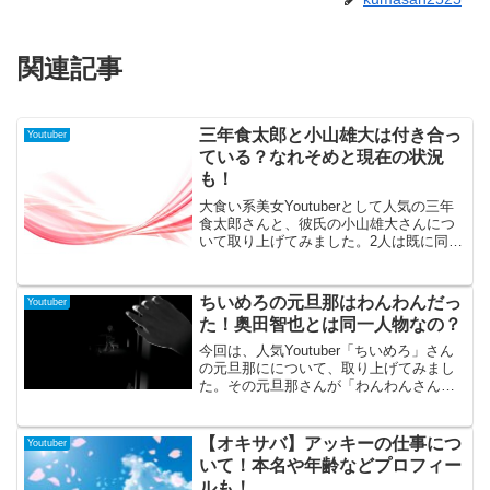
関連記事
三年食太郎と小山雄大は付き合っ
Youtuber
ている？なれそめと現在の状況
も！
大食い系美女Youtuberとして人気の三年
食太郎さんと、彼氏の小山雄大さんにつ
いて取り上げてみました。2人は既に同棲
を始めているようですが、どのようない
きさつで知り合ったのでしょうか。そこ
で今回は三年食太郎の彼氏は小山雄大三
ちいめろの元旦那はわんわんだっ
Youtuber
年食太郎と小山...
た！奥田智也とは同一人物なの？
今回は、人気Youtuber「ちいめろ」さん
の元旦那にについて、取り上げてみまし
た。その元旦那さんが「わんわんさん」
であることが分かっていますが、そのわ
んわんさんが「奥田智也さん」ではない
かとのうわさもあるようです。そこで今
【オキサバ】アッキーの仕事につ
Youtuber
回はちいめろの元旦那はわんわんちいめ
いて！本名や年齢などプロフィー
ろとわんわんが離婚ちいめろの元旦那が
ルも！