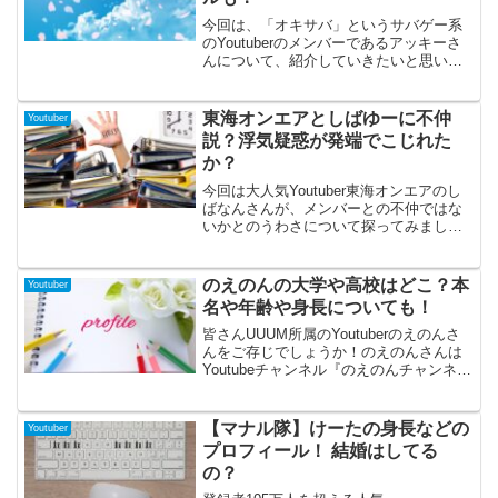
奥田智也についてまとめてみましたの
で、是非確認してみて下さい！
今回は、「オキサバ」というサバゲー系
のYoutuberのメンバーであるアッキーさ
んについて、紹介していきたいと思いま
す。サバゲーの面白さを広めるという目
的のもと、沖縄を中心に活動してきた
「オキサバ」ですが最近は関東に拠点を
東海オンエアとしばゆーに不仲
Youtuber
移し、全国的にもっとサバゲーの良さを
説？浮気疑惑が発端でこじれた
伝える動画をたくさん投稿しています。
か？
サバゲー好きな方を中心に徐々に人気と
なっていますが、今回はそのメンバーの
今回は大人気Youtuber東海オンエアのし
一人である「アッキー」さんについて、
ばなんさんが、メンバーとの不仲ではな
いろいろと調べてみましたので、興味の
いかとのうわさについて探ってみまし
ある方はぜひ最後まで読んでいってくだ
た。しばらくのあいだ東海オンエアの動
さいね。
画に登場していなかったしばなんさん！
そこにはあることを気かけに対立してい
のえのんの大学や高校はどこ？本
Youtuber
たことが発覚。その真相について迫って
名や年齢や身長についても！
みました。
皆さんUUUM所属のYoutuberのえのんさ
んをご存じでしょうか！のえのんさんは
Youtubeチャンネル『のえのんチャンネ
ル』で活動しており、アーティスト気質
な姉『のえのん』さんとおちゃらけ好き
の妹『ほのぼの』さんが奏でる超人姉妹
【マナル隊】けーたの身長などの
Youtuber
Youtuberチャンネルです。今回はそんな
プロフィール！ 結婚はしてる
超人姉妹の姉のえのんさんについて、大
の？
学や高校、本名や年齢などを調査してみ
ました！この記事を読めばのえのんさん