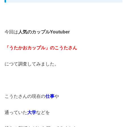
今回は
人気のカップルYoutuber
「うたかおカップル」のこうたさ
ん
につて調査してみました。
こうたさんの現在の
仕事
や
通っていた
大学
などを